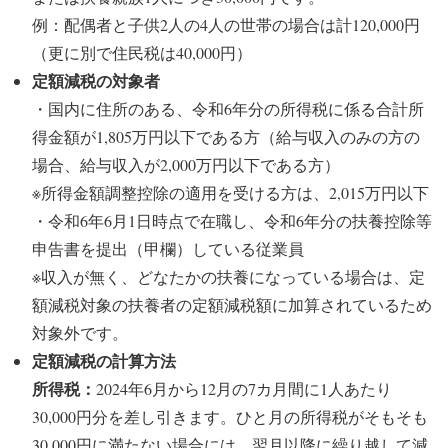
例：配偶者と子供2人の4人の世帯の場合は計120,000円
（更に別で住民税は40,000円）
定額減税の対象者
・国内に住所のある、令和6年分の所得税に係る合計所
得金額が1,805万円以下である方（給与収入のみの方の
場合、給与収入が2,000万円以下である方）
※所得金額調整控除の適用を受ける方は、2,015万円以下
・令和6年6月1日時点で在職し、令和6年分の扶養控除等
申告書を提出（甲欄）している従業員
※収入が無く、どなたかの扶養になっている場合は、定
額減税対象の扶養者の定額減税額に加算されているため
対象外です。
定額減税の計算方法
所得税：
2024年6月から12月の7カ月間に1人あたり
30,000円分を差し引きます。ひと月の所得税がそもそも
30,000円に満たない場合には、翌月以降に繰り越して減