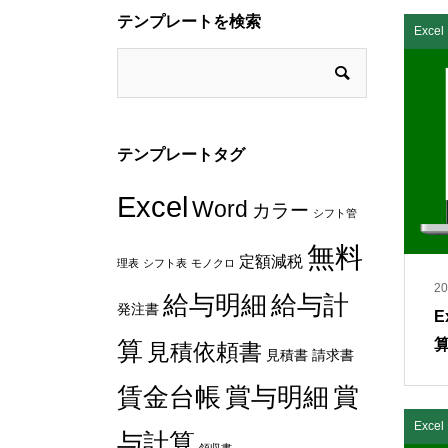
テンプレートを検索
Exc
テンプレートタグ
Excel
Word
カラー
シフト管
無料
定額減税
理表
シフト表
モノクロ
20
給与明細
給与計
発注書
E
算
算
見積依頼書
見積書
請求書
賃金台帳
賞与明細
賞
Exc
与計算