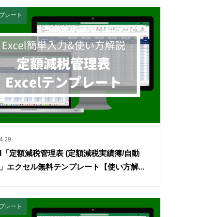
テンプレート
4.29
cel「定額減税管理表 (定額減税実績簿/自動
)」エクセル無料テンプレート【使い方解...
テンプレート