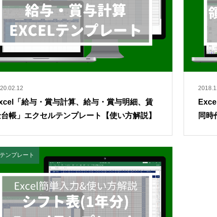
20.02.12
2018.1
Excel「給与・賞与計算、給与・賞与明細、賃
Exc
金台帳」エクセルテンプレート【使い方解説】
同時
el テンプレート