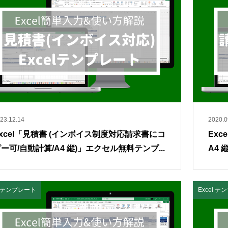
23.12.14
2020.0
xcel「見積書 (インボイス制度対応請求書にコ
Exc
ー可/自動計算/A4 縦)」エクセル無料テンプ...
A4
el テンプレート
Excel 