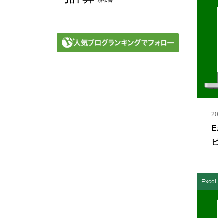
領収書
20
E
ピ
Exc