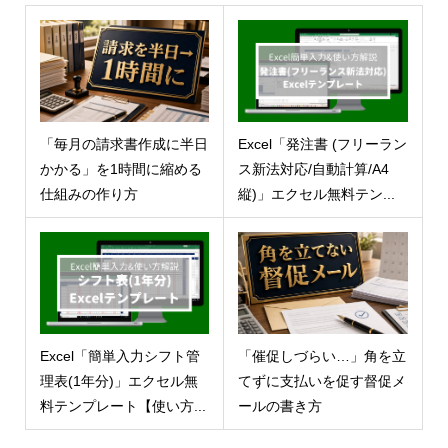
「毎月の請求書作成に半日
Excel「発注書 (フリーラン
かかる」を1時間に縮める
ス新法対応/自動計算/A4
仕組みの作り方
縦)」エクセル無料テン...
Excel「簡単入力シフト管
「催促しづらい…」角を立
理表(1年分)」エクセル無
てずに支払いを促す督促メ
料テンプレート【使い方...
ールの書き方